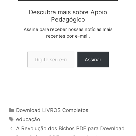
Descubra mais sobre Apoio
Pedagógico
Assine para receber nossas notícias mais
recentes por e-mail.
Digite seu e-mail…
Assinar
Categorias
Download LIVROS Completos
Tags
educação
A Revolução dos Bichos PDF para Download