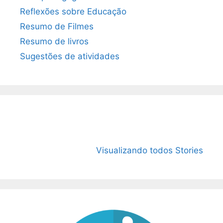
Reflexões sobre Educação
Resumo de Filmes
Resumo de livros
Sugestões de atividades
O Livro “1984”:
15 Livros mais
O que é
Mais atual do
vendidos de
Microco
Visualizando todos Stories
que nunca!
2023