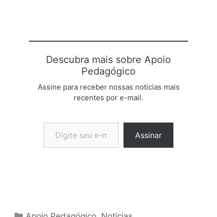
Descubra mais sobre Apoio
Pedagógico
Assine para receber nossas notícias mais
recentes por e-mail.
Digite seu e-mail…
Assinar
Categorias
Apoio Pedagógico
,
Notícias