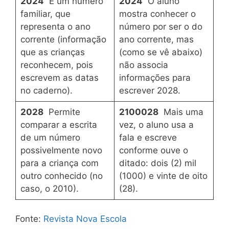
2024
É um número
2024
O aluno
familiar, que
mostra conhecer o
representa o ano
número por ser o do
corrente (informação
ano corrente, mas
que as crianças
(como se vê abaixo)
reconhecem, pois
não associa
escrevem as datas
informações para
no caderno).
escrever 2028.
2028
Permite
2100028
Mais uma
comparar a escrita
vez, o aluno usa a
de um número
fala e escreve
possivelmente novo
conforme ouve o
para a criança com
ditado: dois (2) mil
outro conhecido (no
(1000) e vinte de oito
caso, o 2010).
(28).
Fonte:
Revista Nova Escola