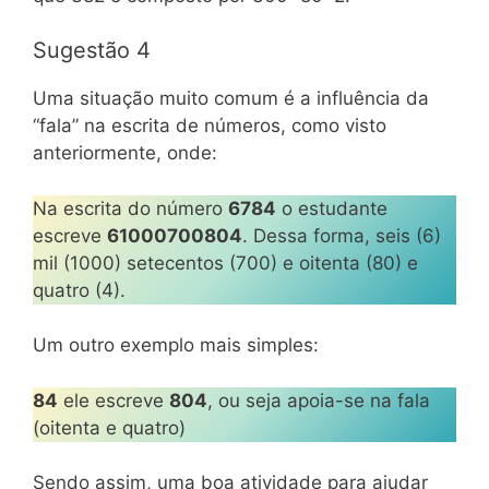
Sugestão 4
Uma situação muito comum é a influência da
“fala” na escrita de números, como visto
anteriormente, onde:
Na escrita do número
6784
o estudante
escreve
61000700804
. Dessa forma, seis (6)
mil (1000) setecentos (700) e oitenta (80) e
quatro (4).
Um outro exemplo mais simples:
84
ele escreve
804
, ou seja apoia-se na fala
(oitenta e quatro)
Sendo assim, uma boa atividade para ajudar