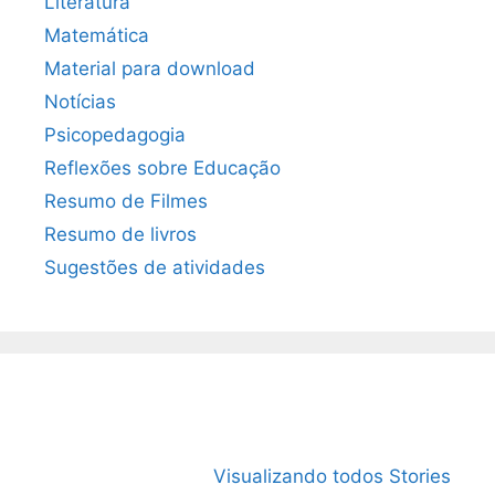
Literatura
Matemática
Material para download
Notícias
Psicopedagogia
Reflexões sobre Educação
Resumo de Filmes
Resumo de livros
Sugestões de atividades
O Livro “1984”:
15 Livros mais
O que é
Mais atual do
vendidos de
Microco
Visualizando todos Stories