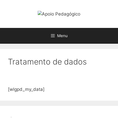
Pular
para
o
conteúdo
Menu
Tratamento de dados
[wlgpd_my_data]