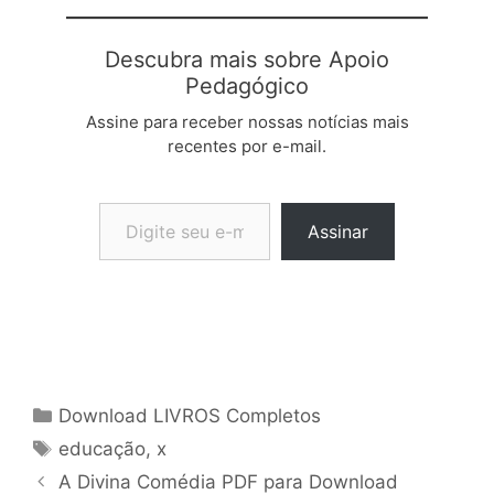
Descubra mais sobre Apoio
Pedagógico
Assine para receber nossas notícias mais
recentes por e-mail.
Digite seu e-mail…
Assinar
Categorias
Download LIVROS Completos
Tags
educação
,
x
A Divina Comédia PDF para Download