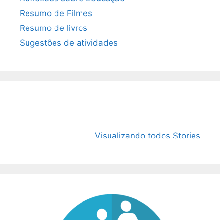
Resumo de Filmes
Resumo de livros
Sugestões de atividades
O Livro “1984”:
15 Livros mais
O que é
Mais atual do
vendidos de
Microco
Visualizando todos Stories
que nunca!
2023