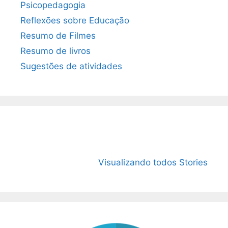
Psicopedagogia
Reflexões sobre Educação
Resumo de Filmes
Resumo de livros
Sugestões de atividades
O Livro “1984”:
15 Livros mais
O que é
Mais atual do
vendidos de
Microco
Visualizando todos Stories
que nunca!
2023