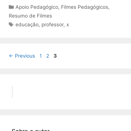
Categorias
Apoio Pedagógico
,
Filmes Pedagógicos
,
Resumo de Filmes
Tags
educação
,
professor
,
x
Page
Page
Page
←
Previous
1
2
3