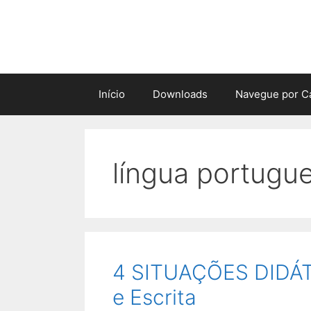
Pular
para
o
conteúdo
Início
Downloads
Navegue por C
língua portugu
4 SITUAÇÕES DIDÁTI
e Escrita