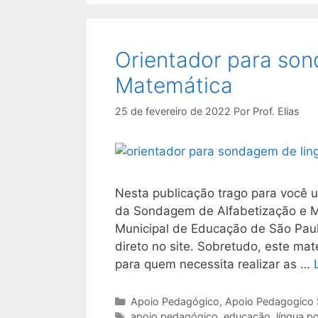
Orientador para son
Matemática
25 de fevereiro de 2022
Por
Prof. Elias
Nesta publicação trago para você u
da Sondagem de Alfabetização e Mat
Municipal de Educação de São Paul
direto no site. Sobretudo, este ma
para quem necessita realizar as …
Categorias
Apoio Pedagógico
,
Apoio Pedagogico
Tags
apoio pedagógico
,
educação
,
língua p