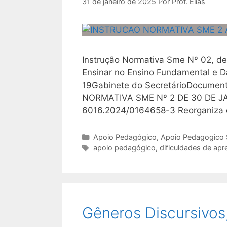
31 de janeiro de 2025
Por
Prof. Elias
Instrução Normativa Sme Nº 02, d
Ensinar no Ensino Fundamental e D
19Gabinete do SecretárioDocument
NORMATIVA SME Nº 2 DE 30 DE JAN
6016.2024/0164658-3 Reorganiza
Categorias
Apoio Pedagógico
,
Apoio Pedagogico
Tags
apoio pedagógico
,
dificuldades de ap
Gêneros Discursivos,