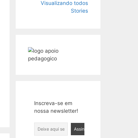
O Livro “1984”:
15 Livros mais
Visualizando todos
Mais atual do
vendidos de
Stories
que nunca!
2023
Inscreva-se em
nossa newsletter!