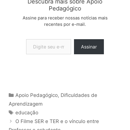
Descubra mais sobre Apoio
Pedagógico
Assine para receber nossas notícias mais
recentes por e-mail.
Digite seu e-mail…
Assinar
Categorias
Apoio Pedagógico
,
Dificuldades de
Aprendizagem
Tags
educação
O Filme SER e TER e o vínculo entre